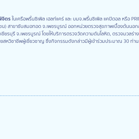
ิจิตร
ในเครือพริ้นซิเพิล เฮลท์แคร์ และ บมจ.พริ้นซิเพิล แคปิตอล หรือ PR
หาชน) สาขาซับสมอทอด จ.เพชรบูรณ์ ออกหน่วยตรวจสุขภาพเบื้องต้นนอกส
วิเชียรบุรี จ.เพชรบูรณ์ โดยให้บริการตรวจวัดความดันโลหิต, ตรวจมวลร่
สหวิชาชีพผู้เชี่ยวชาญ ซึ่งกิจกรรมดังกล่าวมีผู้เข้าร่วมประมาณ 30 ท่า