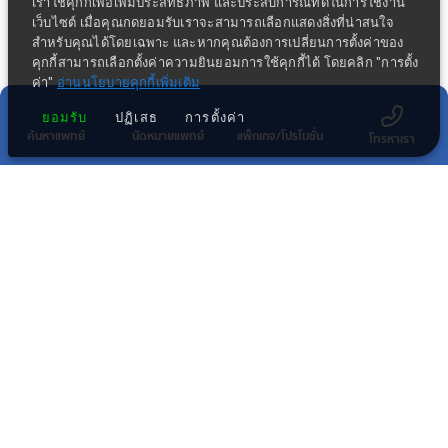
เราใช้คุกกี้เพื่อเพิ่มประสิทธิภาพ และประสบการณ์ที่ดีในการใช้งาน
เว็บไซต์ เมื่อคุณกดยอมรับเราจะสามารถเลือกแสดงสิ่งที่น่าสนใจ
สำหรับคุณได้โดยเฉพาะ และหากคุณต้องการเปลี่ยนการตั้งค่าของ
คุกกี้สามารถเลือกตั้งค่าความยินยอมการใช้คุกกี้ได้ โดยคลิก "การตั้ง
ค่า"
อ่านนโยบายคุกกี้เพิ่มเติม
ยอมรับ
ปฏิเสธ
การตั้งค่า
ค้นหาแพทย์
นัดหมายแพทย์
แพ็กเกจ/โปรโมชั่น
โทรหาเรา
ข่าวประชาสัมพันธ์ล่าสุด