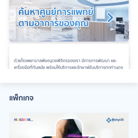
ด้วยโรงพยาบาลพิษณุเวชพิจิตรของเรา มีการการพัฒนา และ
พญ.พรไพลิน ไทยตรง กุมารเเพทย์
นพ.สราวุธ แสนเสมอ กุมารแพทย์
ดูศูนย์การรักษาทั้งหมด
เครื่องมือที่ทันสมัย พร้อมให้บริการเเละรักษาผู้รับบริการทุกท่านดุจ
ดูเพิ่มเติม
ดูเพิ่มเติม
ญาติมิตร
ดูเพิ่มเติม
แพ็กเกจ