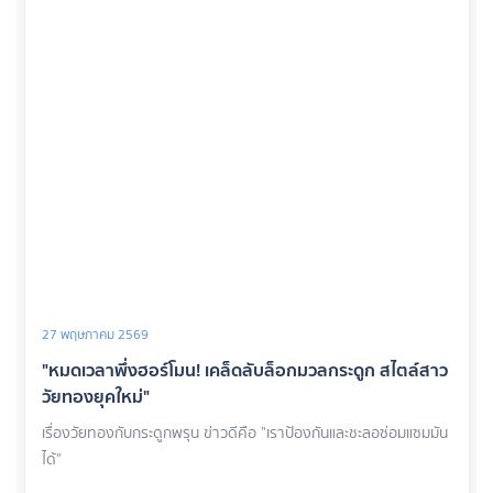
27 พฤษภาคม 2569
"หมดเวลาพึ่งฮอร์โมน! เคล็ดลับล็อกมวลกระดูก สไตล์สาว
วัยทองยุคใหม่"
เรื่องวัยทองกับกระดูกพรุน ข่าวดีคือ "เราป้องกันและชะลอซ่อมแซมมัน
ได้"